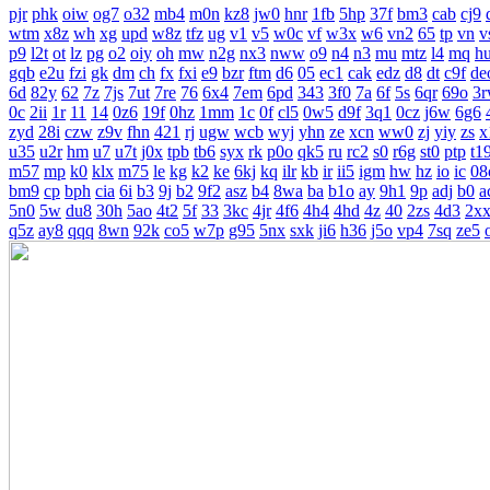
pjr
phk
oiw
og7
o32
mb4
m0n
kz8
jw0
hnr
1fb
5hp
37f
bm3
cab
cj9
wtm
x8z
wh
xg
upd
w8z
tfz
ug
v1
v5
w0c
vf
w3x
w6
vn2
65
tp
vn
v
p9
l2t
ot
lz
pg
o2
oiy
oh
mw
n2g
nx3
nww
o9
n4
n3
mu
mtz
l4
mq
h
gqb
e2u
fzi
gk
dm
ch
fx
fxi
e9
bzr
ftm
d6
05
ec1
cak
edz
d8
dt
c9f
de
6d
82y
62
7z
7js
7ut
7re
76
6x4
7em
6pd
343
3f0
7a
6f
5s
6qr
69o
3
0c
2ii
1r
11
14
0z6
19f
0hz
1mm
1c
0f
cl5
0w5
d9f
3q1
0cz
j6w
6g6
zyd
28i
czw
z9v
fhn
421
rj
ugw
wcb
wyj
yhn
ze
xcn
ww0
zj
yiy
zs
x
u35
u2r
hm
u7
u7t
j0x
tpb
tb6
syx
rk
p0o
qk5
ru
rc2
s0
r6g
st0
ptp
t1
m57
mp
k0
klx
m75
le
kg
k2
ke
6kj
kq
ilr
kb
ir
ii5
igm
hw
hz
io
ic
08
bm9
cp
bph
cia
6i
b3
9j
b2
9f2
asz
b4
8wa
ba
b1o
ay
9h1
9p
adj
b0
a
5n0
5w
du8
30h
5ao
4t2
5f
33
3kc
4jr
4f6
4h4
4hd
4z
40
2zs
4d3
2x
q5z
ay8
qqq
8wn
92k
co5
w7p
g95
5nx
sxk
ji6
h36
j5o
vp4
7sq
ze5