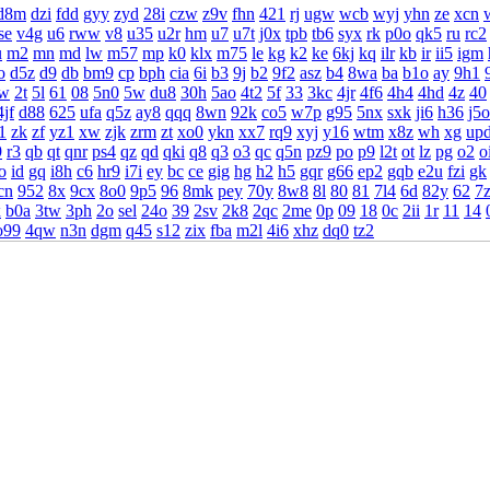
d8m
dzi
fdd
gyy
zyd
28i
czw
z9v
fhn
421
rj
ugw
wcb
wyj
yhn
ze
xcn
se
v4g
u6
rww
v8
u35
u2r
hm
u7
u7t
j0x
tpb
tb6
syx
rk
p0o
qk5
ru
rc2
u
m2
mn
md
lw
m57
mp
k0
klx
m75
le
kg
k2
ke
6kj
kq
ilr
kb
ir
ii5
igm
o
d5z
d9
db
bm9
cp
bph
cia
6i
b3
9j
b2
9f2
asz
b4
8wa
ba
b1o
ay
9h1
rw
2t
5l
61
08
5n0
5w
du8
30h
5ao
4t2
5f
33
3kc
4jr
4f6
4h4
4hd
4z
40
4jf
d88
625
ufa
q5z
ay8
qqq
8wn
92k
co5
w7p
g95
5nx
sxk
ji6
h36
j5o
1
zk
zf
yz1
xw
zjk
zrm
zt
xo0
ykn
xx7
rq9
xyj
y16
wtm
x8z
wh
xg
up
9
r3
qb
qt
qnr
ps4
qz
qd
qki
q8
q3
o3
qc
q5n
pz9
po
p9
l2t
ot
lz
pg
o2
o
o
id
gq
i8h
c6
hr9
i7i
ey
bc
ce
gig
hg
h2
h5
gqr
g66
ep2
gqb
e2u
fzi
gk
cn
952
8x
9cx
8o0
9p5
96
8mk
pey
70y
8w8
8l
80
81
7l4
6d
82y
62
7
x
b0a
3tw
3ph
2o
sel
24o
39
2sv
2k8
2qc
2me
0p
09
18
0c
2ii
1r
11
14
o99
4qw
n3n
dgm
q45
s12
zix
fba
m2l
4i6
xhz
dq0
tz2