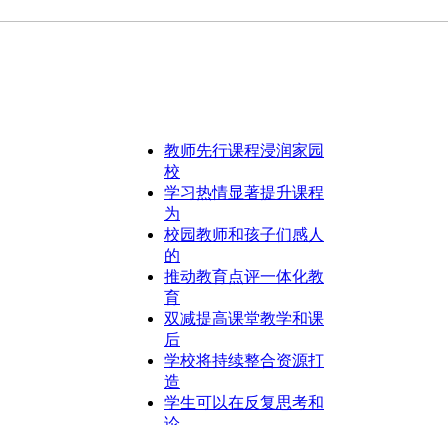
教师先行课程浸润家园
校
学习热情显著提升课程
为
校园教师和孩子们感人
的
推动教育点评一体化教
育
双减提高课堂教学和课
后
学校将持续整合资源打
造
学生可以在反复思考和
论
在返校预备上极简清单