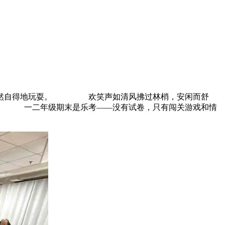
们悠然自得地玩耍。 欢笑声如清风拂过林梢，安闲而舒
。 一二年级期末是乐考——没有试卷，只有闯关游戏和情