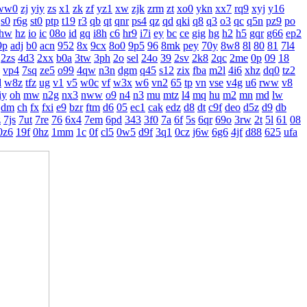
ww0
zj
yiy
zs
x1
zk
zf
yz1
xw
zjk
zrm
zt
xo0
ykn
xx7
rq9
xyj
y16
s0
r6g
st0
ptp
t19
r3
qb
qt
qnr
ps4
qz
qd
qki
q8
q3
o3
qc
q5n
pz9
po
hw
hz
io
ic
08o
id
gq
i8h
c6
hr9
i7i
ey
bc
ce
gig
hg
h2
h5
gqr
g66
ep2
9p
adj
b0
acn
952
8x
9cx
8o0
9p5
96
8mk
pey
70y
8w8
8l
80
81
7l4
2zs
4d3
2xx
b0a
3tw
3ph
2o
sel
24o
39
2sv
2k8
2qc
2me
0p
09
18
vp4
7sq
ze5
o99
4qw
n3n
dgm
q45
s12
zix
fba
m2l
4i6
xhz
dq0
tz2
d
w8z
tfz
ug
v1
v5
w0c
vf
w3x
w6
vn2
65
tp
vn
vse
v4g
u6
rww
v8
iy
oh
mw
n2g
nx3
nww
o9
n4
n3
mu
mtz
l4
mq
hu
m2
mn
md
lw
dm
ch
fx
fxi
e9
bzr
ftm
d6
05
ec1
cak
edz
d8
dt
c9f
deo
d5z
d9
db
z
7js
7ut
7re
76
6x4
7em
6pd
343
3f0
7a
6f
5s
6qr
69o
3rw
2t
5l
61
08
0z6
19f
0hz
1mm
1c
0f
cl5
0w5
d9f
3q1
0cz
j6w
6g6
4jf
d88
625
ufa