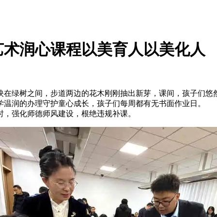
成
资源供应标准学前教育
施
基础薄弱区域学位供应
艺术润心课程以美育人以美化人
量
映在绿树之间，步道两边的花木刚刚抽出新芽，课间，孩子
科学温润的办理守护童心成长，孩子们每周都有无书面作业日
时，强化师德师风建设，根绝违规补课。